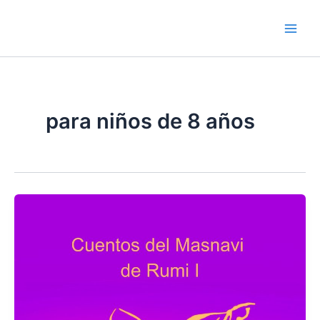
Skip
to
Main
content
Men
para niños de 8 años